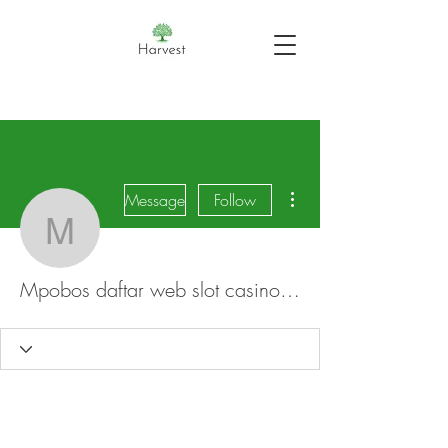
More actions
Message
Follow
Mpobos daftar web slot c
Mpobos daftar web slot casino online no.1 terbaik, bônus online do cassino bitcoin 300