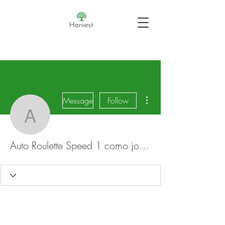
More actions
Message
Follow
Auto Roulette Speed 1 co
Auto Roulette Speed 1 como jogar, jackpot roda bitcoin casino 100 rotações livres