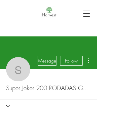
More actions
Message
Follow
Super Joker 200 RODAD
Super Joker 200 RODADAS GRÁTIS PARA REGISTRO, melhores giros grátis de casino bitcoin